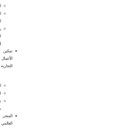
التحليلات
العلامات
التجارية
رمز
البلد
(CCTLD)
تمكين
الأعمال
التجارية
المتجر
الخدمات
تواصل
معنا
المتجر
العالمي