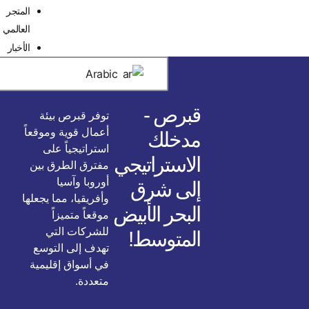
المتجر
العالمي
الأخبار
Arabic
برص -
توفر قبرص بيئة
أعمال قوية وموقعاً
دخلك
استراتيجياً على
استراتيجي
مفترق الطرق بين
أوروبا وآسيا
لى شرق
وأفريقيا، مما يجعلها
بحر الأبيض
موقعاً متميزاً
للشركات التي
لمتوسط!
تهدف إلى التوسع
في أسواق إقليمية
متعددة.