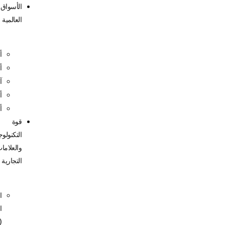
الأسواق
العالمية
أمريكا
أوروبا
آسيا
أفريقيا
أوقيانوسيا
قوة
التكنولوجيا
والعلامات
التجارية
الذكاء
الاصطناعي
(AI)